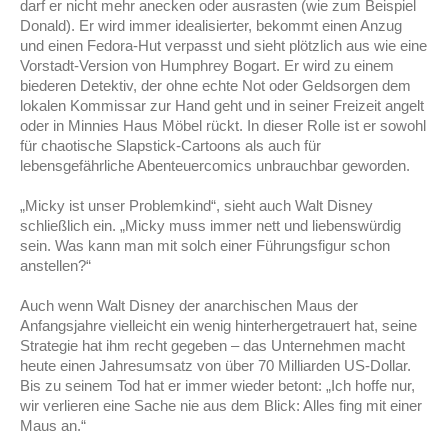
darf er nicht mehr anecken oder ausrasten (wie zum Beispiel
Donald). Er wird immer idealisierter, bekommt einen Anzug
und einen Fedora-Hut verpasst und sieht plötzlich aus wie eine
Vorstadt-Version von Humphrey Bogart. Er wird zu einem
biederen Detektiv, der ohne echte Not oder Geldsorgen dem
lokalen Kommissar zur Hand geht und in seiner Freizeit angelt
oder in Minnies Haus Möbel rückt. In dieser Rolle ist er sowohl
für chaotische Slapstick-Cartoons als auch für
lebensgefährliche Abenteuercomics unbrauchbar geworden.
„
Micky ist unser Problemkind“, sieht auch Walt Disney
schließlich ein. „Micky muss immer nett und liebenswürdig
sein. Was kann man mit solch einer Führungsfigur schon
anstellen?“
Auch wenn Walt Disney der anarchischen Maus der
Anfangsjahre vielleicht ein wenig hinterhergetrauert hat, seine
Strategie hat ihm recht gegeben – das Unternehmen macht
heute einen Jahresumsatz von über 70 Milliarden US-Dollar.
Bis zu seinem Tod hat er immer wieder betont: „Ich hoffe nur,
wir verlieren eine Sache nie aus dem Blick: Alles fing mit einer
Maus an.“