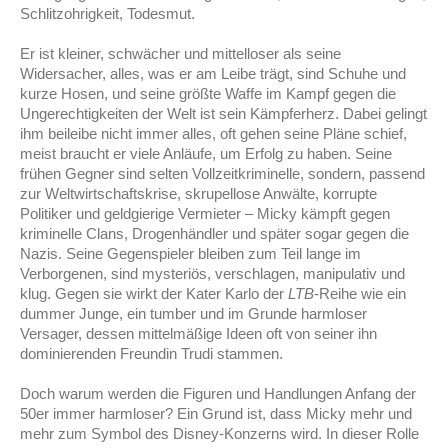
Schlitzohrigkeit, Todesmut.
Er ist kleiner, schwächer und mittelloser als seine
Widersacher, alles, was er am Leibe trägt, sind Schuhe und
kurze Hosen, und seine größte Waffe im Kampf gegen die
Ungerechtigkeiten der Welt ist sein Kämpferherz. Dabei gelingt
ihm beileibe nicht immer alles, oft gehen seine Pläne schief,
meist braucht er viele Anläufe, um Erfolg zu haben. Seine
frühen Gegner sind selten Vollzeitkriminelle, sondern, passend
zur Weltwirtschaftskrise, skrupellose Anwälte, korrupte
Politiker und geldgierige Vermieter – Micky kämpft gegen
kriminelle Clans, Drogenhändler und später sogar gegen die
Nazis. Seine Gegenspieler bleiben zum Teil lange im
Verborgenen, sind mysteriös, verschlagen, manipulativ und
klug. Gegen sie wirkt der Kater Karlo der
LTB
-Reihe wie ein
dummer Junge, ein tumber und im Grunde harmloser
Versager, dessen mittelmäßige Ideen oft von seiner ihn
dominierenden Freundin Trudi stammen.
Doch warum werden die Figuren und Handlungen Anfang der
50er immer harmloser? Ein Grund ist, dass Micky mehr und
mehr zum Symbol des Disney-Konzerns wird. In dieser Rolle