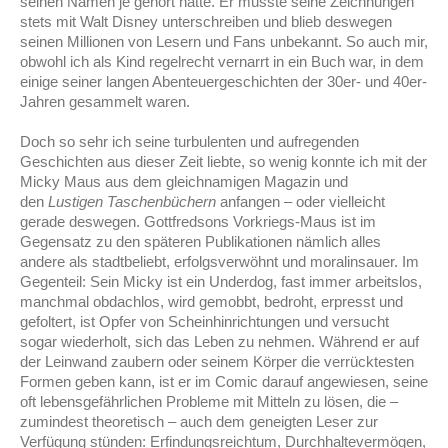
seinen Namen je gehört hatte. Er musste seine Zeichnungen
stets mit Walt Disney unterschreiben und blieb deswegen
seinen Millionen von Lesern und Fans unbekannt. So auch mir,
obwohl ich als Kind regelrecht vernarrt in ein Buch war, in dem
einige seiner langen Abenteuergeschichten der 30er- und 40er-
Jahren gesammelt waren.
Doch so sehr ich seine turbulenten und aufregenden
Geschichten aus dieser Zeit liebte, so wenig konnte ich mit der
Micky Maus aus dem gleichnamigen Magazin und
den
Lustigen Taschenbüchern
anfangen – oder vielleicht
gerade deswegen. Gottfredsons Vorkriegs-Maus ist im
Gegensatz zu den späteren Publikationen nämlich alles
andere als stadtbeliebt, erfolgsverwöhnt und moralinsauer. Im
Gegenteil: Sein Micky ist ein Underdog, fast immer arbeitslos,
manchmal obdachlos, wird gemobbt, bedroht, erpresst und
gefoltert, ist Opfer von Scheinhinrichtungen und versucht
sogar wiederholt, sich das Leben zu nehmen. Während er auf
der Leinwand zaubern oder seinem Körper die verrücktesten
Formen geben kann, ist er im Comic darauf angewiesen, seine
oft lebensgefährlichen Probleme mit Mitteln zu lösen, die –
zumindest theoretisch – auch dem geneigten Leser zur
Verfügung stünden: Erfindungsreichtum, Durchhaltevermögen,