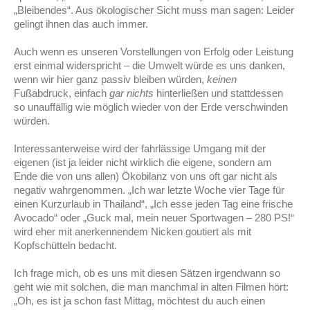
„Bleibendes“. Aus ökologischer Sicht muss man sagen: Leider
gelingt ihnen das auch immer.
Auch wenn es unseren Vorstellungen von Erfolg oder Leistung
erst einmal widerspricht – die Umwelt würde es uns danken,
wenn wir hier ganz passiv bleiben würden,
keinen
Fußabdruck, einfach
gar nichts
hinterließen und stattdessen
so unauffällig wie möglich wieder von der Erde verschwinden
würden.
Interessanterweise wird der fahrlässige Umgang mit der
eigenen (ist ja leider nicht wirklich die eigene, sondern am
Ende die von uns allen) Ökobilanz von uns oft gar nicht als
negativ wahrgenommen. „Ich war letzte Woche vier Tage für
einen Kurzurlaub in Thailand“, „Ich esse jeden Tag eine frische
Avocado“ oder „Guck mal, mein neuer Sportwagen – 280 PS!“
wird eher mit anerkennendem Nicken goutiert als mit
Kopfschütteln bedacht.
Ich frage mich, ob es uns mit diesen Sätzen irgendwann so
geht wie mit solchen, die man manchmal in alten Filmen hört:
„Oh, es ist ja schon fast Mittag, möchtest du auch einen