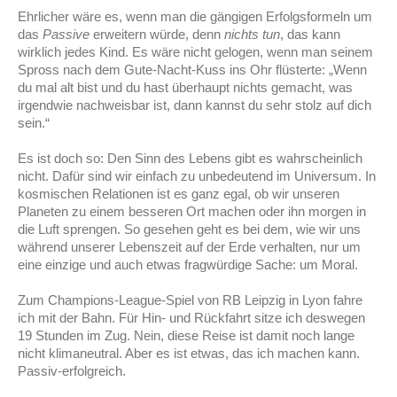
Ehrlicher wäre es, wenn man die gängigen Erfolgsformeln um
das
Passive
erweitern würde, denn
nichts tun
, das kann
wirklich jedes Kind. Es wäre nicht gelogen, wenn man seinem
Spross nach dem Gute-Nacht-Kuss ins Ohr flüsterte: „Wenn
du mal alt bist und du hast überhaupt nichts gemacht, was
irgendwie nachweisbar ist, dann kannst du sehr stolz auf dich
sein.“
Es ist doch so: Den Sinn des Lebens gibt es wahrscheinlich
nicht. Dafür sind wir einfach zu unbedeutend im Universum. In
kosmischen Relationen ist es ganz egal, ob wir unseren
Planeten zu einem besseren Ort machen oder ihn morgen in
die Luft sprengen. So gesehen geht es bei dem, wie wir uns
während unserer Lebenszeit auf der Erde verhalten, nur um
eine einzige und auch etwas fragwürdige Sache: um Moral.
Zum Champions-League-Spiel von RB Leipzig in Lyon fahre
ich mit der Bahn. Für Hin- und Rückfahrt sitze ich deswegen
19 Stunden im Zug. Nein, diese Reise ist damit noch lange
nicht klimaneutral. Aber es ist etwas, das ich machen kann.
Passiv-erfolgreich.