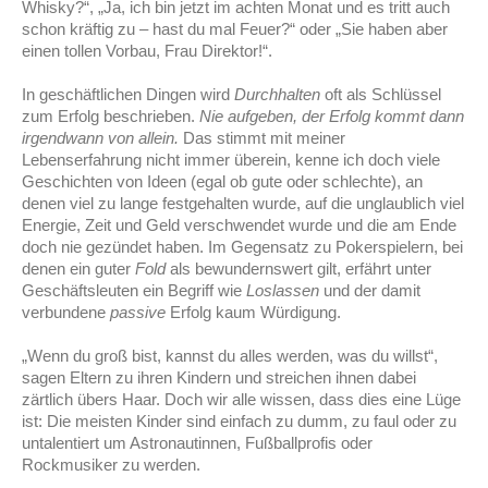
Whisky?“, „Ja, ich bin jetzt im achten Monat und es tritt auch
schon kräftig zu – hast du mal Feuer?“ oder „Sie haben aber
einen tollen Vorbau, Frau Direktor!“.
In geschäftlichen Dingen wird
Durchhalten
oft als Schlüssel
zum Erfolg beschrieben.
Nie aufgeben, der Erfolg kommt dann
irgendwann von allein.
Das stimmt mit meiner
Lebenserfahrung nicht immer überein, kenne ich doch viele
Geschichten von Ideen (egal ob gute oder schlechte), an
denen viel zu lange festgehalten wurde, auf die unglaublich viel
Energie, Zeit und Geld verschwendet wurde und die am Ende
doch nie gezündet haben. Im Gegensatz zu Pokerspielern, bei
denen ein guter
Fold
als bewundernswert gilt, erfährt unter
Geschäftsleuten ein Begriff wie
Loslassen
und der damit
verbundene
passive
Erfolg kaum Würdigung.
„Wenn du groß bist, kannst du alles werden, was du willst“,
sagen Eltern zu ihren Kindern und streichen ihnen dabei
zärtlich übers Haar. Doch wir alle wissen, dass dies eine Lüge
ist: Die meisten Kinder sind einfach zu dumm, zu faul oder zu
untalentiert um Astronautinnen, Fußballprofis oder
Rockmusiker zu werden.