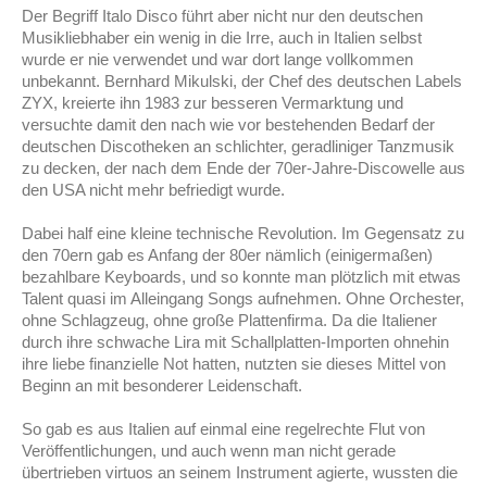
Der Begriff Italo Disco führt aber nicht nur den deutschen
Musikliebhaber ein wenig in die Irre, auch in Italien selbst
wurde er nie verwendet und war dort lange vollkommen
unbekannt. Bernhard Mikulski, der Chef des deutschen Labels
ZYX, kreierte ihn 1983 zur besseren Vermarktung und
versuchte damit den nach wie vor bestehenden Bedarf der
deutschen Discotheken an schlichter, geradliniger Tanzmusik
zu decken, der nach dem Ende der 70er-Jahre-Discowelle aus
den USA nicht mehr befriedigt wurde.
Dabei half eine kleine technische Revolution. Im Gegensatz zu
den 70ern gab es Anfang der 80er nämlich (einigermaßen)
bezahlbare Keyboards, und so konnte man plötzlich mit etwas
Talent quasi im Alleingang Songs aufnehmen. Ohne Orchester,
ohne Schlagzeug, ohne große Plattenfirma. Da die Italiener
durch ihre schwache Lira mit Schallplatten-Importen ohnehin
ihre liebe finanzielle Not hatten, nutzten sie dieses Mittel von
Beginn an mit besonderer Leidenschaft.
So gab es aus Italien auf einmal eine regelrechte Flut von
Veröffentlichungen, und auch wenn man nicht gerade
übertrieben virtuos an seinem Instrument agierte, wussten die