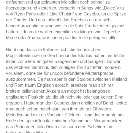
einfachen und gut gelaunten Melodien doch schnell zu
überzeugen und kletterten, verpackt in Songs wie „Dolce Vita“
von Ryan Paris oder„I Like Chopin“ von Gazebo, an die Spitze
der Charts. Und das, obwohl das Ergebnis oft gar nicht
hundertprozentig so war, wie es die Italo
-
Produzenten geplant
hatten – denn die wollten eigentlich so klingen wie Depeche
Mode oder Yazoo, was ihnen praktisch nie gelingen sollte.
Nicht nur, dass die Italiener nicht die technischen
Möglichkeiten der großen Londonder Studios hatten, es fehlte
ihnen vor allem an guten Sängerinnen und Sängern. So war
das Problem nicht nur, den richtigen Ton zu treffen, sondern
vor allem, ohne die für uncool befundene Muttersprache
auszukommen. Da man aber in den Studios zwischen Mailand
und Rom kaum Englisch sprach, arbeitete man sich mit
breitem italienischen Akzent an möglichst belanglosen
englischen Floskeln ab, die oft nicht viel oder gar keinen Sinn
ergaben. Hatte man den Gesang dann endlich auf Band, lenkte
man auch schon nonchalant von ihm ab: mit Ohrwurm-
Melodien und dicken Vocoder-Effekten – und das machte am
Ende den speziellen italienischen Sound aus. Wir verdanken
das Phänomen Italo Disco also auch dem Scheitern am
britischen New Wave.