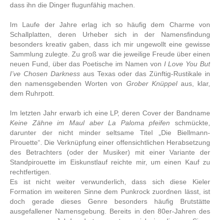
dass ihn die Dinger flugunfähig machen.
Im Laufe der Jahre erlag ich so häufig dem Charme von
Schallplatten, deren Urheber sich in der Namensfindung
besonders kreativ gaben, dass ich mir ungewollt eine gewisse
Sammlung zulegte. Zu groß war die jeweilige Freude über einen
neuen Fund, über das Poetische im Namen von
I Love You But
I’ve Chosen Darkness
aus Texas oder das Zünftig-Rustikale in
den namensgebenden Worten von
Grober Knüppel
aus, klar,
dem Ruhrpott.
Im letzten Jahr erwarb ich eine LP, deren Cover der Bandname
Keine Zähne im Maul aber La Paloma pfeifen
schmückte,
darunter der nicht minder seltsame Titel „Die Biellmann-
Pirouette“. Die Verknüpfung einer offensichtlichen Herabsetzung
des Betrachters (oder der Musiker) mit einer Variante der
Standpirouette im Eiskunstlauf reichte mir, um einen Kauf zu
rechtfertigen.
Es ist nicht weiter verwunderlich, dass sich diese Kieler
Formation im weiteren Sinne dem Punkrock zuordnen lässt, ist
doch gerade dieses Genre besonders häufig Brutstätte
ausgefallener Namensgebung. Bereits in den 80er-Jahren des