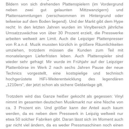
Bildern von sich drehenden Plattenspielern (im Vordergrund
neben zwei gut gelaunten Mittzwanzigern) und
Plattensammlungen (verschwommen im Hintergrund oder
teilweise auf dem Boden liegend). Und der Markt gibt dem Hype
recht: In den letzten Jahren wurden im Vinylbereich jährliche
Umsatzzuwächse von über 30 Prozent erzielt, die Presswerke
arbeiten weltweit am Limit. Auch die Leipziger Plattenpresser
von R.a.n.d. Muzik mussten kürzlich in größere Räumlichkeiten
umziehen, trotzdem müssen die Kunden zum Teil mit
monatelangen Lieferfristen leben. Auch Plattenspieler sind
wieder sehr gefragt: Mir wurde im Frühjahr auf der Leipziger
Plattenbörse im Werk 2 nach sechs Jahren Pause der neue
Technics vorgestellt, eine kostspielige und technisch
hochgerüstete HiFi-Weiterentwicklung des legendären
„1210ers“, der jetzt schon als sichere Geldanlage gilt.
Trotzdem wird das Ganze heißer gekocht als gegessen: Vinyl
nimmt im gesamten deutschen Musikmarkt nur eine Nische von
ca. 3 Prozent ein. Und größer kann der Anteil auch kaum
werden, da es neben dem Presswerk in Leipzig weltweit nur
etwa 50 solcher Fabriken gibt. Daran lässt sich im Moment auch
gar nicht viel ändern, da es weder Pressmaschinen noch einen