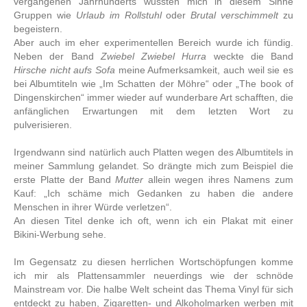
vergangenen Jahrhunderts wussten mich in diesem Sinne
Gruppen wie
Urlaub im Rollstuhl
oder
Brutal verschimmelt
zu
begeistern.
Aber auch im eher experimentellen Bereich wurde ich fündig.
Neben der Band
Zwiebel Zwiebel Hurra
weckte die Band
Hirsche nicht aufs Sofa
meine Aufmerksamkeit, auch weil sie es
bei Albumtiteln wie „Im Schatten der Möhre“ oder „The book of
Dingenskirchen“ immer wieder auf wunderbare Art schafften, die
anfänglichen Erwartungen mit dem letzten Wort zu
pulverisieren.
Irgendwann sind natürlich auch Platten wegen des Albumtitels in
meiner Sammlung gelandet. So drängte mich zum Beispiel die
erste Platte der Band
Mutter
allein wegen ihres Namens zum
Kauf: „Ich schäme mich Gedanken zu haben die andere
Menschen in ihrer Würde verletzen“.
An diesen Titel denke ich oft, wenn ich ein Plakat mit einer
Bikini-Werbung sehe.
Im Gegensatz zu diesen herrlichen Wortschöpfungen komme
ich mir als Plattensammler neuerdings wie der schnöde
Mainstream vor. Die halbe Welt scheint das Thema Vinyl für sich
entdeckt zu haben, Zigaretten- und Alkoholmarken werben mit